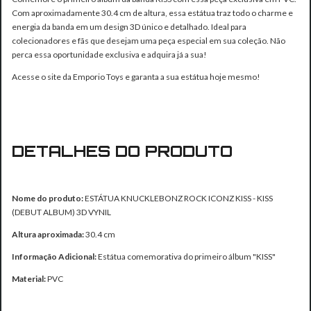
Com aproximadamente 30.4 cm de altura, essa estátua traz todo o charme e
energia da banda em um design 3D único e detalhado. Ideal para
colecionadores e fãs que desejam uma peça especial em sua coleção. Não
perca essa oportunidade exclusiva e adquira já a sua!
Acesse o site da Emporio Toys e garanta a sua estátua hoje mesmo!
DETALHES DO PRODUTO
Nome do produto:
ESTÁTUA KNUCKLEBONZ ROCK ICONZ KISS - KISS
(DEBUT ALBUM) 3D VYNIL
Altura aproximada:
30.4 cm
Informação Adicional:
Estátua comemorativa do primeiro álbum "KISS"
Material:
PVC