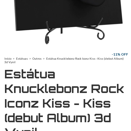
-
11
% OFF
Início
>
Estátuas
>
Outros
>
Estátua Knucklebonz Rock Iconz Kiss - Kiss (debut Album)
3d Vynil
Estátua
Knucklebonz Rock
Iconz Kiss - Kiss
(debut Album) 3d