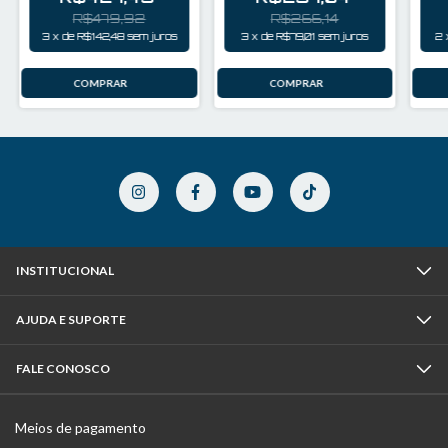
R$479,92
R$266,14
3
x
de
R$142,48
sem juros
3
x
de
R$79,01
sem juros
2
INSTITUCIONAL
AJUDA E SUPORTE
FALE CONOSCO
Meios de pagamento