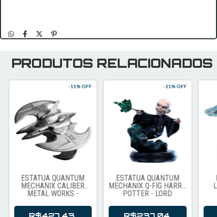
PRODUTOS RELACIONADOS
-
11
% OFF
-
11
% OFF
ESTÁTUA QUANTUM
ESTÁTUA QUANTUM
MECHANIX CALIBER
MECHANIX Q-FIG HARRY
L
METAL WORKS -
POTTER - LORD
BATMAN 1989 BATWING
VOLDEMORT
METAL REPLICA 21347
R$427,43
R$237,04