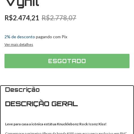
Vynil
R$2.474,21
R$2.778,07
3
x
de
R$824,74
sem juros
2% de desconto
pagando com Pix
Ver mais detalhes
Descrição
DESCRIÇÃO GERAL
Leve para casa a icônica estátua Knucklebonz Rock Iconz Kiss!
Comemore o primeiro álbum da banda KISS com essa peça exclusiva em PVC.