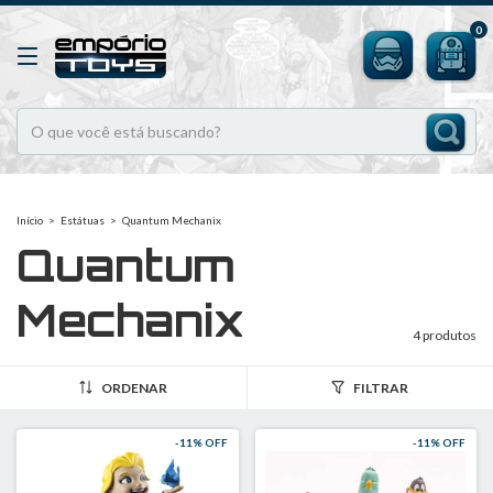
0
Início
>
Estátuas
>
Quantum Mechanix
Quantum
Mechanix
4 produtos
ORDENAR
FILTRAR
-
11
% OFF
-
11
% OFF