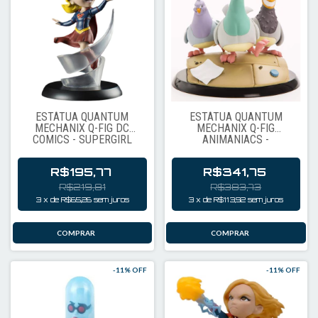
ESTÁTUA QUANTUM
ESTÁTUA QUANTUM
MECHANIX Q-FIG DC
MECHANIX Q-FIG
COMICS - SUPERGIRL
ANIMANIACS -
GOODFEATHERS 23716
R$195,77
R$341,75
R$219,81
R$383,73
3
x
de
R$65,26
sem juros
3
x
de
R$113,92
sem juros
-
11
% OFF
-
11
% OFF