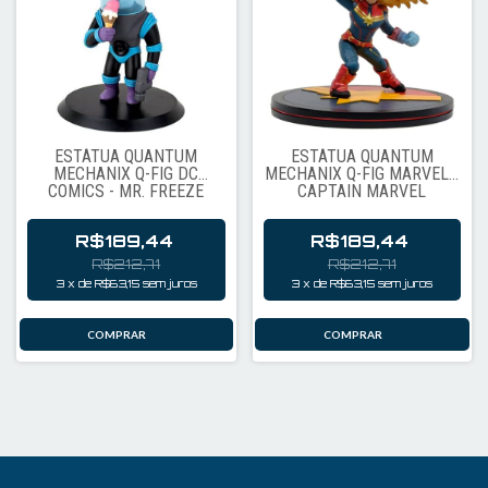
ESTÁTUA QUANTUM
ESTÁTUA QUANTUM
MECHANIX Q-FIG DC
MECHANIX Q-FIG MARVEL -
COMICS - MR. FREEZE
CAPTAIN MARVEL
21484
R$189,44
R$189,44
R$212,71
R$212,71
3
x
de
R$63,15
sem juros
3
x
de
R$63,15
sem juros