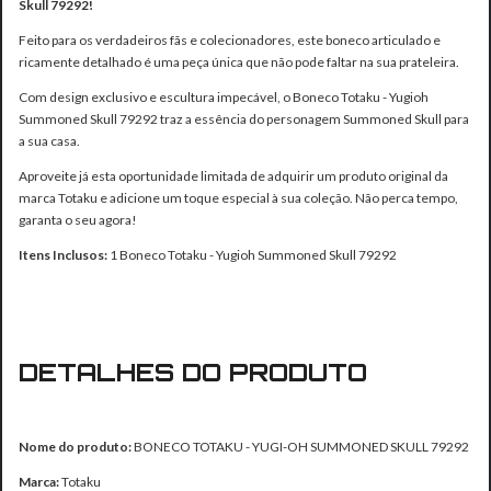
Skull 79292!
Feito para os verdadeiros fãs e colecionadores, este boneco articulado e
ricamente detalhado é uma peça única que não pode faltar na sua prateleira.
Com design exclusivo e escultura impecável, o Boneco Totaku - Yugioh
Summoned Skull 79292 traz a essência do personagem Summoned Skull para
a sua casa.
Aproveite já esta oportunidade limitada de adquirir um produto original da
marca Totaku e adicione um toque especial à sua coleção. Não perca tempo,
garanta o seu agora!
Itens Inclusos:
1 Boneco Totaku - Yugioh Summoned Skull 79292
DETALHES DO PRODUTO
Nome do produto:
BONECO TOTAKU - YUGI-OH SUMMONED SKULL 79292
Marca:
Totaku