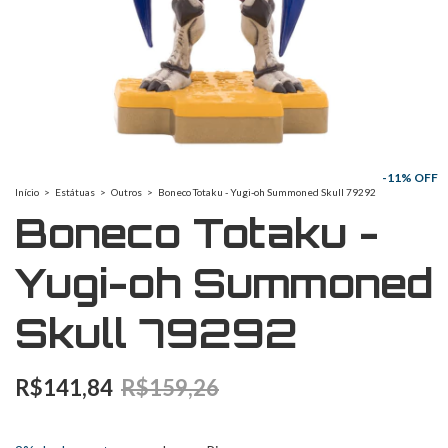
-
11
% OFF
Início
>
Estátuas
>
Outros
>
Boneco Totaku - Yugi-oh Summoned Skull 79292
Boneco Totaku -
Yugi-oh Summoned
Skull 79292
R$141,84
R$159,26
2
x
de
R$70,92
sem juros