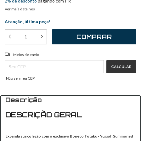
2% de desconto
pagando com Pix
Ver mais detalhes
Atenção, última peça!
ALTERAR CEP
Entregas para o CEP:
Meios de envio
CALCULAR
Não sei meu CEP
Descrição
DESCRIÇÃO GERAL
Expanda sua coleção com o exclusivo Boneco Totaku - Yugioh Summoned