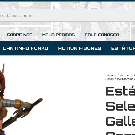
SOBRE NÓS
MEUS PEDIDOS
FALE CONOSCO
CANTINHO FUNKO
ACTION FIGURES
ESTÁTU
Início
>
Estátuas
>
Assasin Pvc Diorama
Est
Sele
Gall