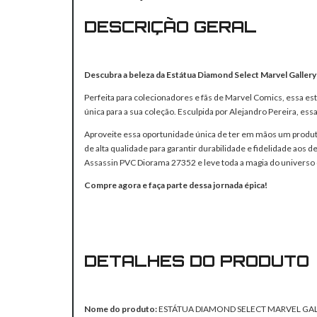
DESCRIÇÃO GERAL
Descubra a beleza da Estátua Diamond Select Marvel Galler
Perfeita para colecionadores e fãs de Marvel Comics, essa e
única para a sua coleção. Esculpida por Alejandro Pereira, e
Aproveite essa oportunidade única de ter em mãos um produt
de alta qualidade para garantir durabilidade e fidelidade aos 
Assassin PVC Diorama 27352 e leve toda a magia do universo d
Compre agora e faça parte dessa jornada épica!
DETALHES DO PRODUTO
Nome do produto:
ESTÁTUA DIAMOND SELECT MARVEL GALL