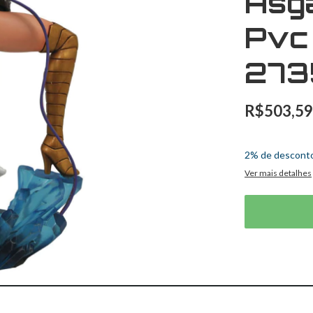
Asg
Pvc
273
R$503,59
3
x
de
R$167,8
2% de descont
Ver mais detalhes