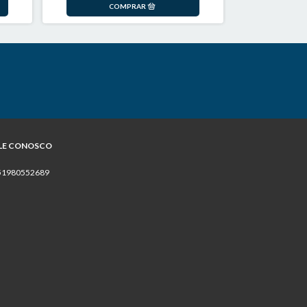
LE CONOSCO
51980552689