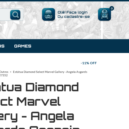
0
Olá!
Faça login
Ou cadastre-se
AS
GAMES
-
11
% OFF
Outros
>
Estátua Diamond Select Marvel Gallery - Angela Asgards
 27352
átua Diamond
ct Marvel
ery - Angela