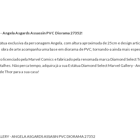
y - Angela Asgards Assassin PVC Diorama 27352!
státua exclusiva da personagem Angela, com altura aproximada de 25cm e design arti
ssa obra de arte acompanha uma base em diorama de PVC, tornando-a ainda mais espec
o licenciado pela Marvel Comics e fabricado pela renomada marca Diamond Select T
detalhes. Não perca tempo, adquira já a sua Estátua Diamond Select Marvel Gallery - A
e Thor para a sua casa!
ERY - ANGELA ASGARDS ASSASIN PVC DIORAMA 27352