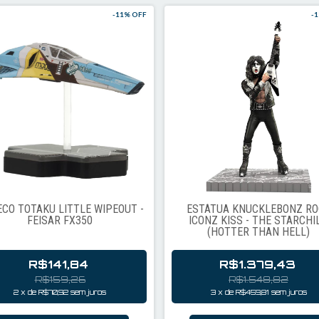
-
11
% OFF
-
1
CO TOTAKU LITTLE WIPEOUT -
ESTÁTUA KNUCKLEBONZ RO
FEISAR FX350
ICONZ KISS - THE STARCHI
(HOTTER THAN HELL)
R$141,84
R$1.379,43
R$159,26
R$1.548,82
2
x
de
R$70,92
sem juros
3
x
de
R$459,81
sem juros