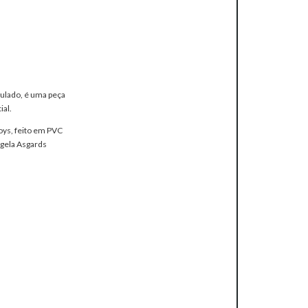
culado, é uma peça
ial.
oys, feito em PVC
ngela Asgards