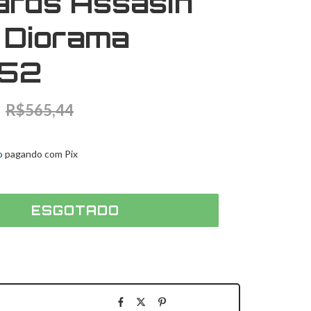
ards Assasin
 Diorama
52
R$565,44
6
sem juros
o
pagando com Pix