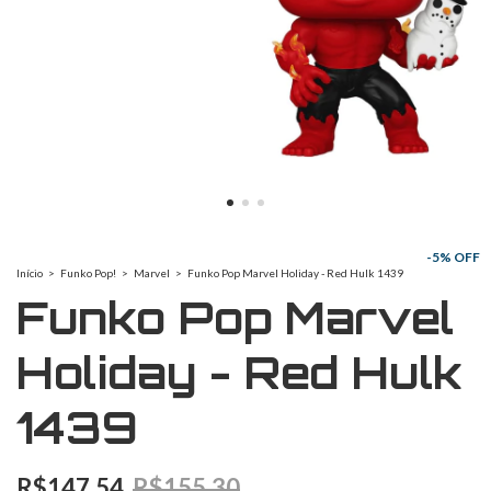
-
5
% OFF
Início
>
Funko Pop!
>
Marvel
>
Funko Pop Marvel Holiday - Red Hulk 1439
Funko Pop Marvel
Holiday - Red Hulk
1439
R$147,54
R$155,30