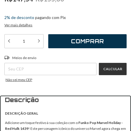
2
x
de
R$73,77
sem juros
2% de desconto
pagando com Pix
Ver mais detalhes
ALTERAR CEP
Entregas para o CEP:
Meios de envio
CALCULAR
Não sei meu CEP
Descrição
DESCRIÇÃO GERAL
Adicione um toque festivo à sua coleção com o
Funko Pop Marvel Holiday -
Red Hulk 1439
! Este personagem icônico do universo Marvel agora chega em