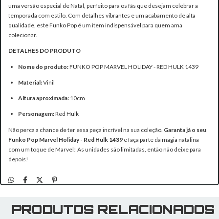
uma versão especial de Natal, perfeito para os fãs que desejam celebrar a
temporada com estilo. Com detalhes vibrantes e um acabamento de alta
qualidade, este Funko Pop é um item indispensável para quem ama
colecionar.
DETALHES DO PRODUTO
Nome do produto:
FUNKO POP MARVEL HOLIDAY - RED HULK 1439
Material:
Vinil
Altura aproximada:
10cm
Personagem:
Red Hulk
Não perca a chance de ter essa peça incrível na sua coleção.
Garanta já o seu
Funko Pop Marvel Holiday - Red Hulk 1439
e faça parte da magia natalina
com um toque de Marvel! As unidades são limitadas, então não deixe para
depois!
PRODUTOS RELACIONADOS