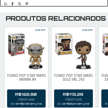
PRODUTOS RELACIONADOS
-
11
% OFF
-
11
% OFF
FUNKO POP STAR WARS
FUNKO POP STAR WARS
FUN
- VARMIK 84
SOLO VAL 243
E
R$122,80
R$113,28
R$137,88
R$127,20
2
x
de
R$61,40
sem juros
2
x
de
R$56,64
sem juros
3