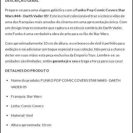
DESCRIÇÃO GERAL
Prepare-se para uma viagem galáctica com o
Funko Pop Comic Covers Star
Wars #48 - Darth Vader 05
! Este incrível colecionável traz o icônico vilão de
uma das franquias mais amadas do cinema em uma apresentação única. Com
um design impressionante que captura a essência sombria de Darth Vader,
este Funko é uma verdadeira obra de arte para os fãs de Star Wars.
Com aproximadamente 10 cm de altura, esse boneco de vinil é perfeito para
exibição e vai adicionar um toque especial à sua coleção. Não perca a chance
de ter em suas mãos esta peça exclusiva da Emporio Toys. Lembre-se: as
unidades são limitadas, então
garanta já o seu
e traga a força para sua casa!
DETALHES DO PRODUTO
Nome do produto: FUNKO POP COMIC COVERS STAR WARS - DARTH
VADER 05
Franquia: Star Wars
Linha: Comic Covers
Material: Vinil
Altura aproximada: 10 cm