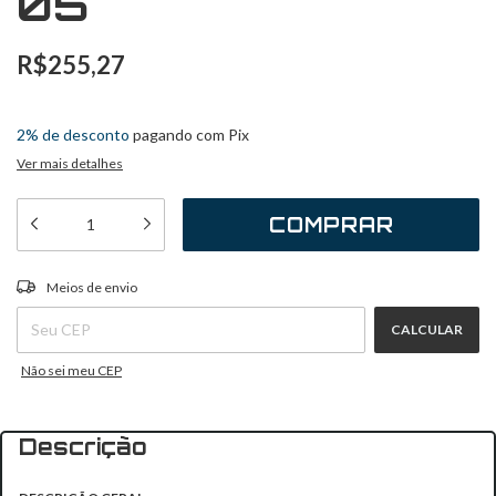
05
R$255,27
3
x
de
R$85,09
sem juros
2% de desconto
pagando com Pix
Ver mais detalhes
ALTERAR CEP
Entregas para o CEP:
Meios de envio
CALCULAR
Não sei meu CEP
Descrição