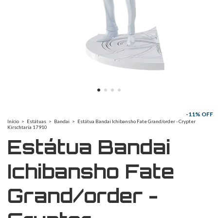
-
11
% OFF
Início
>
Estátuas
>
Bandai
>
Estátua Bandai Ichibansho Fate Grand/order - Crypter
Kirschtaria 17910
Estátua Bandai
Ichibansho Fate
Grand/order -