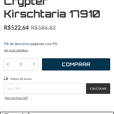
Crypter
Kirschtaria 17910
R$522,64
R$586,82
3
x
de
R$174,21
sem juros
2% de desconto
pagando com Pix
Ver mais detalhes
ALTERAR CEP
Entregas para o CEP:
Meios de envio
CALCULAR
Não sei meu CEP