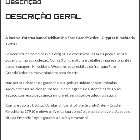
Descrição
DESCRIÇÃO GERAL
A incrível Estátua Bandai Ichibansho Fate Grand/Order - Crypter Kirschtaria
17910!
Se você é fã de colecionáveis originais e exclusivos, essa é a peça que não
pode faltar na sua coleção. Com 20 cm de altura e detalhes impressionantes
do personagem Kirschtaria Wodime, essa estátua da franquia Fate
Grand/Order é uma verdadeira obra de arte.
Não perca a chance de garantir a sua, pois as unidades são limitadas.
Aproveite para adicionar um toque de elegância e autenticidade ao seu
espaço com essa peça única e incrível. Seja rápido e adquira a sua já!
Compre agora a Estátua Bandai Ichibansho Fate Grand/Order - Crypter
Kirschtaria 17910 e eleve o nível da sua coleção de colecionáveis. Acesse o
site da Emporio Toys e garanta a sua hoje mesmo!