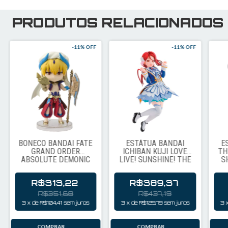
PRODUTOS RELACIONADOS
-
11
% OFF
-
11
% OFF
BONECO BANDAI FATE
ESTÁTUA BANDAI
E
GRAND ORDER
ICHIBAN KUJI LOVE
TH
ABSOLUTE DEMONIC
LIVE! SUNSHINE! THE
S
FRONT: BABYLONIA -
SCHOOL IDOL MOVIE:
GILGAMESH (007)
OVER THE RAINBOW -
R$313,22
R$389,37
RIKO SAKURAUCHI
(78921)
R$351,68
R$437,19
3
x
de
R$104,41
sem juros
3
x
de
R$129,79
sem juros
3