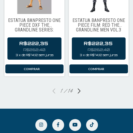
ESTÁTUA BANPRESTO ONE
ESTÁTUA BANPRESTO ONE
PIECE DXF THE
PIECE FILM: RED THE
GRANDLINE SERIES:
GRANDLINE MEN VOL.3
WANOKUNI VOL.24 -
DXF - RORONOA ZORO
MONKEY D. LUFFY (95965)
(89490)
R$222,35
R$222,35
R$262,40
R$262,40
3
x
de
R$74,12
sem juros
3
x
de
R$74,12
sem juros
1
/
14