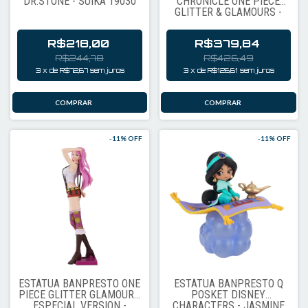
DR.STONE - SUIKA 19030
CHRONICLE ONE PIECE
GLITTER & GLAMOURS -
NICO ROBIN DRESSROSA
STYLE 18973
R$218,00
R$379,84
R$244,78
R$426,49
3
x
de
R$72,67
sem juros
3
x
de
R$126,61
sem juros
-
11
% OFF
-
11
% OFF
ESTÁTUA BANPRESTO ONE
ESTÁTUA BANPRESTO Q
PIECE GLITTER GLAMOURS
POSKET DISNEY
ESPECIAL VERSION -
CHARACTERS - JASMINE