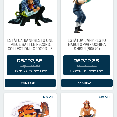
ESTÁTUA BANPRESTO ONE
ESTÁTUA BANPRESTO
PIECE BATTLE RECORD
NARUTOP99 - UCHIHA
COLLECTION - CROCODILE
SHISUI (90570)
(93014)
R$222,35
R$222,35
R$262,40
R$262,40
3
x
de
R$74,12
sem juros
3
x
de
R$74,12
sem juros
-
13
% OFF
-
15
% OFF