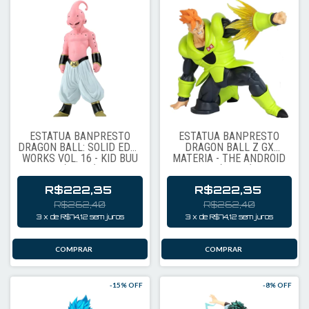
ESTÁTUA BANPRESTO
ESTÁTUA BANPRESTO
DRAGON BALL: SOLID EDGE
DRAGON BALL Z GX
WORKS VOL. 16 - KID BUU
MATERIA - THE ANDROID
(91089)
16 (98287)
R$222,35
R$222,35
R$262,40
R$262,40
3
x
de
R$74,12
sem juros
3
x
de
R$74,12
sem juros
-
15
% OFF
-
8
% OFF