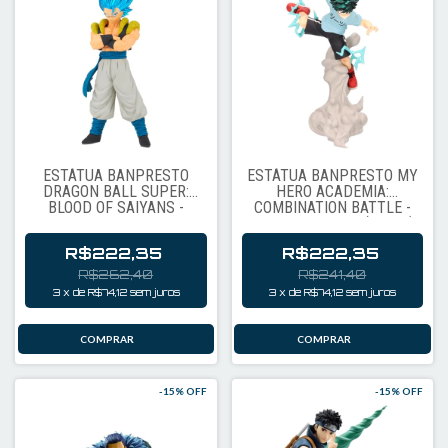
ESTÁTUA BANPRESTO
ESTÁTUA BANPRESTO MY
DRAGON BALL SUPER:
HERO ACADEMIA:
BLOOD OF SAIYANS -
COMBINATION BATTLE -
GOGETA SUPER SAIYAN
IZUKU MIDORIYA (92901)
BLUE (89833)
R$222,35
R$222,35
R$262,40
R$241,40
3
x
de
R$74,12
sem juros
3
x
de
R$74,12
sem juros
-
15
% OFF
-
15
% OFF