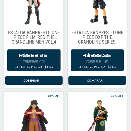
ESTÁTUA BANPRESTO ONE
ESTÁTUA BANPRESTO ONE
PIECE FILM: RED THE
PIECE DXF THE
GRANDLINE MEN VOL.4
GRANDLINE SERIES:
DXF - SANJI (89506)
WANOKUNI VOL.3 -
PORTGAS D. ACE (28364)
R$222,35
R$222,35
R$262,40
R$262,40
3
x
de
R$74,12
sem juros
3
x
de
R$74,12
sem juros
-
15
% OFF
-
12
% OFF