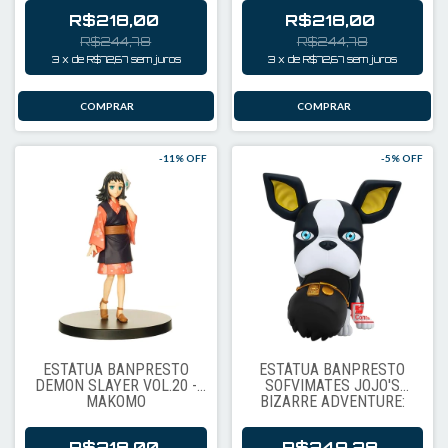
R$218,00
R$218,00
R$244,78
R$244,78
3
x
de
R$72,67
sem juros
3
x
de
R$72,67
sem juros
-
11
% OFF
-
5
% OFF
ESTÁTUA BANPRESTO
ESTÁTUA BANPRESTO
DEMON SLAYER VOL.20 -
SOFVIMATES JOJO'S
MAKOMO
BIZARRE ADVENTURE:
STARDUST CRUSADERS -
IGGY (81394)
R$218,00
R$249,28