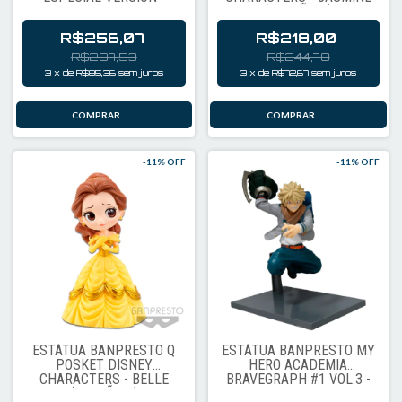
JEWELRY BONNEY
(VERSÃO A)
VERSION A 18964
R$256,07
R$218,00
R$287,53
R$244,78
3
x
de
R$85,36
sem juros
3
x
de
R$72,67
sem juros
-
11
% OFF
-
11
% OFF
ESTÁTUA BANPRESTO Q
ESTÁTUA BANPRESTO MY
POSKET DISNEY
HERO ACADEMIA
CHARACTERS - BELLE
BRAVEGRAPH #1 VOL.3 -
(VERSÃO A)
KATSUKI BAKUGO