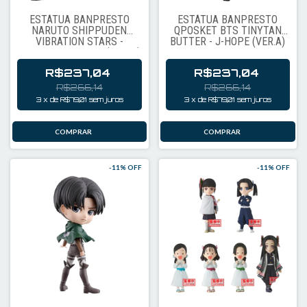
ESTÁTUA BANPRESTO
ESTÁTUA BANPRESTO
NARUTO SHIPPUDEN
QPOSKET BTS TINYTAN
VIBRATION STARS -
BUTTER - J-HOPE (VER.A)
SASUKE UCHIHA III (19667)
19647
R$237,04
R$237,04
R$266,14
R$266,14
3
x
de
R$79,01
sem juros
3
x
de
R$79,01
sem juros
-
11
% OFF
-
11
% OFF