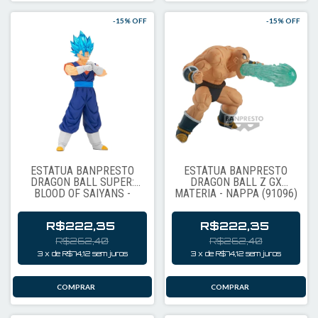
-
15
% OFF
-
15
% OFF
ESTÁTUA BANPRESTO
ESTÁTUA BANPRESTO
DRAGON BALL SUPER:
DRAGON BALL Z GX
BLOOD OF SAIYANS -
MATERIA - NAPPA (91096)
VEGITO SUPER SAIYAN
BLUE (91102)
R$222,35
R$222,35
R$262,40
R$262,40
3
x
de
R$74,12
sem juros
3
x
de
R$74,12
sem juros