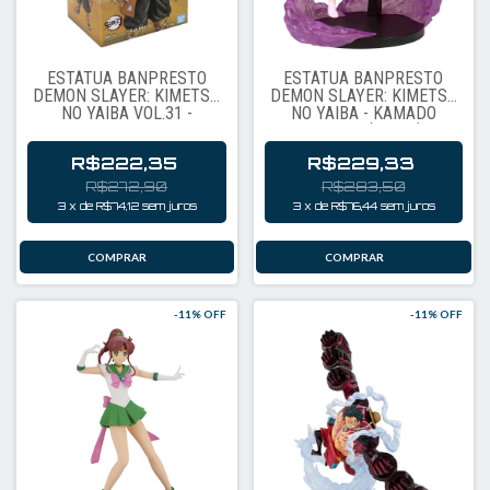
ESTÁTUA BANPRESTO
ESTÁTUA BANPRESTO
DEMON SLAYER: KIMETSU
DEMON SLAYER: KIMETSU
NO YAIBA VOL.31 -
NO YAIBA - KAMADO
ZENITSU AGATSUMA
NEZUKO (90938)
(96931)
R$222,35
R$229,33
R$272,90
R$283,50
3
x
de
R$74,12
sem juros
3
x
de
R$76,44
sem juros
-
11
% OFF
-
11
% OFF