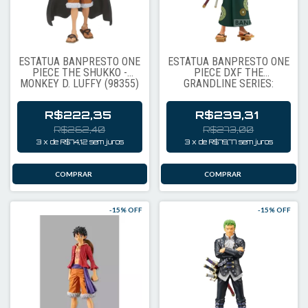
ESTÁTUA BANPRESTO ONE
ESTÁTUA BANPRESTO ONE
PIECE THE SHUKKO -
PIECE DXF THE
MONKEY D. LUFFY (98355)
GRANDLINE SERIES:
WANOKUNI - RORONOA
ZORO (YUKATA)
R$222,35
R$239,31
R$262,40
R$273,00
3
x
de
R$74,12
sem juros
3
x
de
R$79,77
sem juros
-
15
% OFF
-
15
% OFF