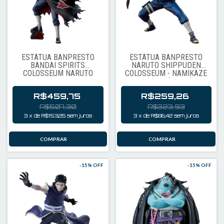
ESTÁTUA BANPRESTO
ESTÁTUA BANPRESTO
BANDAI SPIRITS
NARUTO SHIPPUDEN
COLOSSEUM NARUTO
COLOSSEUM - NAMIKAZE
SHIPPUDEN - UCHIHA
MINATO (86146)
ITACHI (85163)
R$459,75
R$259,26
R$507,30
R$323,93
3
x
de
R$153,25
sem juros
3
x
de
R$86,42
sem juros
-
15
% OFF
-
15
% OFF