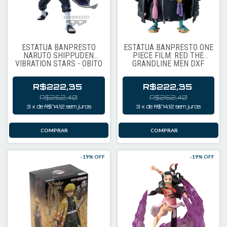
ESTÁTUA BANPRESTO
ESTÁTUA BANPRESTO ONE
NARUTO SHIPPUDEN
PIECE FILM: RED THE
VIBRATION STARS - OBITO
GRANDLINE MEN DXF
UCHIHA (89482)
VOL.8 - JINBE (91806)
R$222,35
R$222,35
R$262,40
R$262,40
3
x
de
R$74,12
sem juros
3
x
de
R$74,12
sem juros
-
19
% OFF
-
19
% OFF