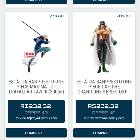
-
11
% OFF
-
11
% OFF
ESTÁTUA BANPRESTO ONE
ESTÁTUA BANPRESTO ONE
PIECE MAXIMATIC -
PIECE DXF THE
TRAFALGAR LAW III (30065)
GRANDLINE SERIES DXF -
ARAMAKI (91140)
R$232,32
R$232,32
R$262,40
R$262,40
3
x
de
R$77,44
sem juros
3
x
de
R$77,44
sem juros