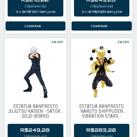
R$244,78
R$262,40
3
x
de
R$72,67
sem juros
3
x
de
R$83,09
sem juros
-
5
% OFF
-
7
% OFF
ESTÁTUA BANPRESTO
ESTÁTUA BANPRESTO
JUJUTSU KAISEN - SATORU
NARUTO SHIPPUDEN
GOJO (83893)
VIBRATION STARS -
UZUMAKI NARUTO II
(90587)
R$249,28
R$283,20
R$262,40
R$305,45