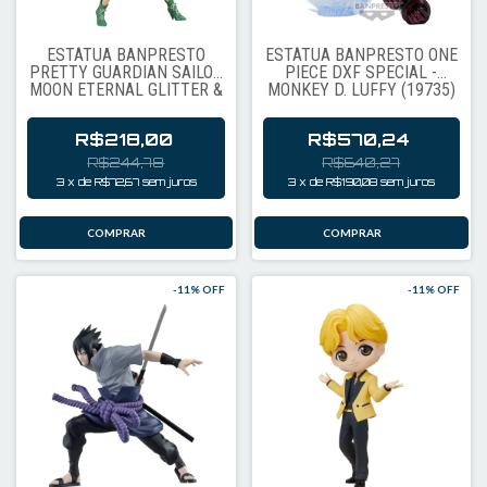
ESTÁTUA BANPRESTO
ESTÁTUA BANPRESTO ONE
PRETTY GUARDIAN SAILOR
PIECE DXF SPECIAL -
MOON ETERNAL GLITTER &
MONKEY D. LUFFY (19735)
GLAMOURS - SUPER
SAILOR JUPITER (19480)
R$218,00
R$570,24
R$244,78
R$640,27
3
x
de
R$72,67
sem juros
3
x
de
R$190,08
sem juros
-
11
% OFF
-
11
% OFF