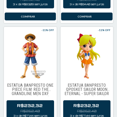
3
x
de
R$83,09
sem juros
3
x
de
R$94,40
sem juros
-
11
% OFF
-
11
% OFF
ESTÁTUA BANPRESTO ONE
ESTÁTUA BANPRESTO
PIECE FILM: RED THE
QPOSKET SAILOR MOON
GRANDLINE MEN DXF
ETERNAL - SUPER SAILOR
VOL.1 - LUFFY (88608)
VENUS VER.A (17109)
R$232,32
R$232,32
R$262,40
R$262,40
3
x
de
R$77,44
sem juros
3
x
de
R$77,44
sem juros