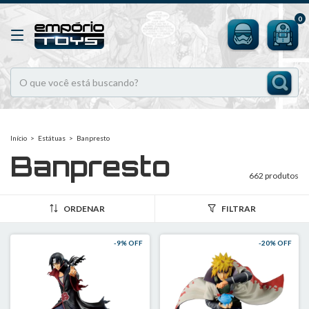
0
Início
>
Estátuas
>
Banpresto
Banpresto
662 produtos
ORDENAR
FILTRAR
-
9
% OFF
-
20
% OFF