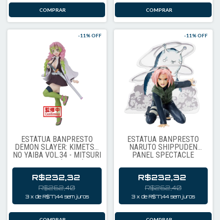
-
11
% OFF
-
11
% OFF
ESTÁTUA BANPRESTO
ESTÁTUA BANPRESTO
DEMON SLAYER: KIMETSU
NARUTO SHIPPUDEN
NO YAIBA VOL.34 - MITSURI
PANEL SPECTACLE
KANROJI (98096)
SPECIAL - HARUNO
SAKURA (81387)
R$232,32
R$232,32
R$262,40
R$262,40
3
x
de
R$77,44
sem juros
3
x
de
R$77,44
sem juros