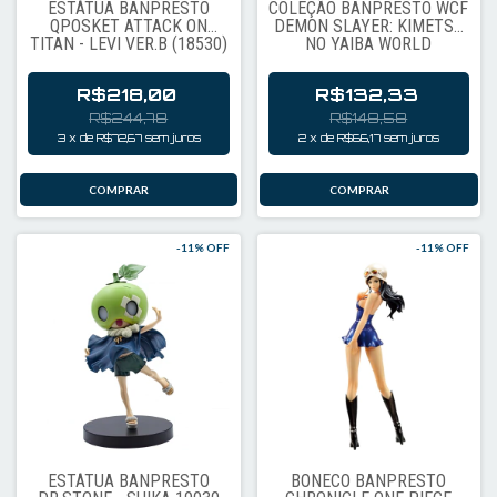
ESTÁTUA BANPRESTO
COLEÇÃO BANPRESTO WCF
QPOSKET ATTACK ON
DEMON SLAYER: KIMETSU
TITAN - LEVI VER.B (18530)
NO YAIBA WORLD
COLLECTABLE FIGURE
VOL.7
R$218,00
R$132,33
R$244,78
R$148,58
3
x
de
R$72,67
sem juros
2
x
de
R$66,17
sem juros
-
11
% OFF
-
11
% OFF
ESTÁTUA BANPRESTO
BONECO BANPRESTO