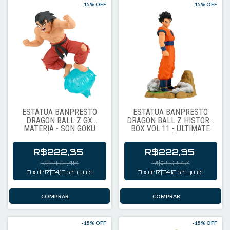
-
15
% OFF
-
15
% OFF
ESTÁTUA BANPRESTO
ESTÁTUA BANPRESTO
DRAGON BALL Z GX
DRAGON BALL Z HISTORY
MATERIA - SON GOKU
BOX VOL.11 - ULTIMATE
(81790)
GOHAN (91072)
R$222,35
R$222,35
R$262,40
R$262,40
3
x
de
R$74,12
sem juros
3
x
de
R$74,12
sem juros
-
15
% OFF
-
15
% OFF