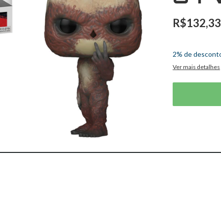
R$132,33
2
x
de
R$66,17
2% de descont
Ver mais detalhes