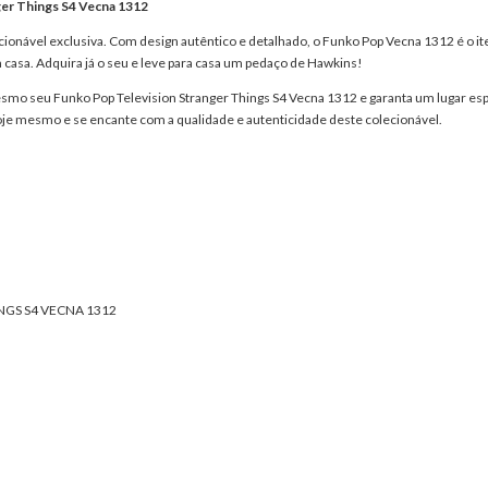
ger Things S4 Vecna 1312
cionável exclusiva. Com design autêntico e detalhado, o Funko Pop Vecna 1312 é o it
 casa. Adquira já o seu e leve para casa um pedaço de Hawkins!
smo seu Funko Pop Television Stranger Things S4 Vecna 1312 e garanta um lugar esp
hoje mesmo e se encante com a qualidade e autenticidade deste colecionável.
NGS S4 VECNA 1312