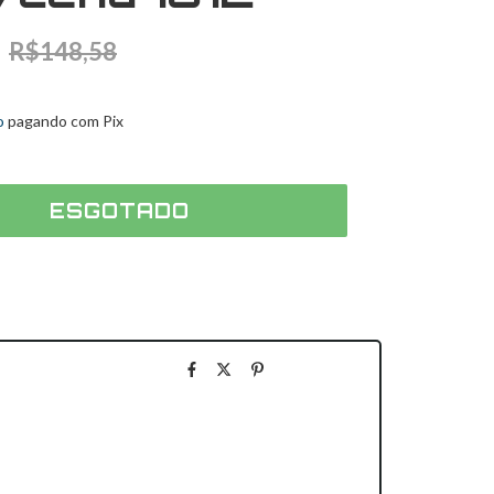
R$148,58
sem juros
o
pagando com Pix