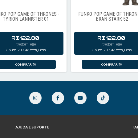
KO POP GAME OF THRONES -
FUNKO POP GAME OF THRONE
TYRION LANNISTER 01
BRAN STARK 52
R$122,80
R$122,80
R$137,88
R$137,88
2
x
de
R$61,40
sem juros
2
x
de
R$61,40
sem juros
AJUDA E SUPORTE
FA