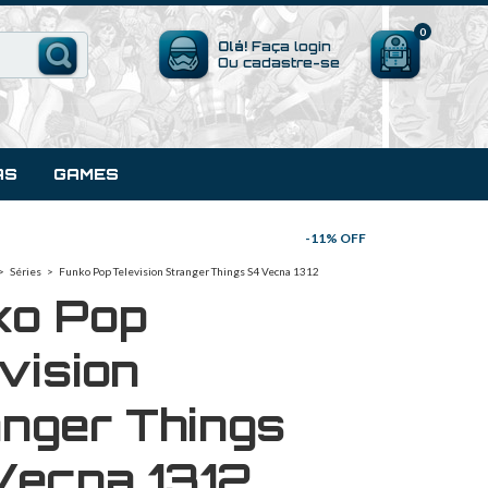
0
Olá!
Faça login
Ou cadastre-se
AS
GAMES
-
11
% OFF
>
Séries
>
Funko Pop Television Stranger Things S4 Vecna 1312
ko Pop
vision
nger Things
Vecna 1312