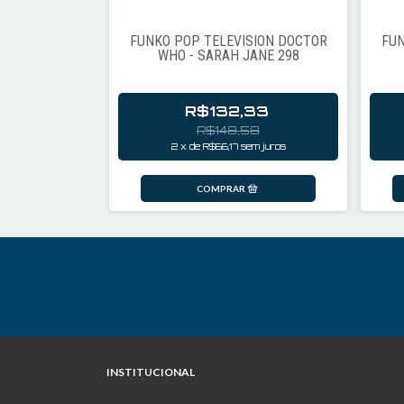
F THRONES -
FUNKO POP TELEVISION DOCTOR
FUN
TARDS 2
WHO - SARAH JANE 298
07
R$132,33
53
R$148,58
em juros
2
x
de
R$66,17
sem juros
INSTITUCIONAL