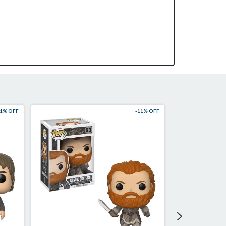
1
% OFF
-
11
% OFF