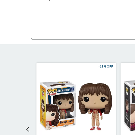
-
11
% OFF
-
11
% OFF