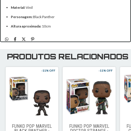
Material:
Vinil
Personagem:
Black Panther
Altura aproximada:
10cm
PRODUTOS RELACIONADOS
-
11
% OFF
-
11
% OFF
FUNKO POP MARVEL
FUNKO POP MARVEL
F
BLACK PANTHER -
DOCTOR STRANGE -
C