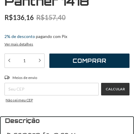
Panther 1418
R$136,16
R$157,40
2
x
de
R$68,08
sem juros
2% de desconto
pagando com Pix
Ver mais detalhes
ALTERAR CEP
Entregas para o CEP:
Meios de envio
CALCULAR
Não sei meu CEP
Descrição