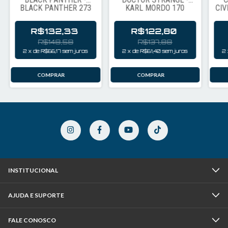
BLACK PANTHER 273
KARL MORDO 170
CIV
R$132,33
R$122,80
R$148,58
R$137,88
2
x
de
R$66,17
sem juros
2
x
de
R$61,40
sem juros
2
INSTITUCIONAL
AJUDA E SUPORTE
FALE CONOSCO