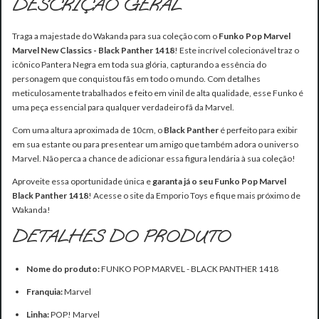
DESCRIÇÃO GERAL
Traga a majestade do Wakanda para sua coleção com o
Funko Pop Marvel
Marvel New Classics - Black Panther 1418
! Este incrível colecionável traz o
icônico Pantera Negra em toda sua glória, capturando a essência do
personagem que conquistou fãs em todo o mundo. Com detalhes
meticulosamente trabalhados e feito em vinil de alta qualidade, esse Funko é
uma peça essencial para qualquer verdadeiro fã da Marvel.
Com uma altura aproximada de 10cm, o
Black Panther
é perfeito para exibir
em sua estante ou para presentear um amigo que também adora o universo
Marvel. Não perca a chance de adicionar essa figura lendária à sua coleção!
Aproveite essa oportunidade única e
garanta já o seu Funko Pop Marvel
Black Panther 1418
! Acesse o site da Emporio Toys e fique mais próximo de
Wakanda!
DETALHES DO PRODUTO
Nome do produto:
FUNKO POP MARVEL - BLACK PANTHER 1418
Franquia:
Marvel
Linha:
POP! Marvel