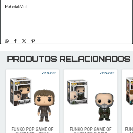
Material:
Vinil
PRODUTOS RELACIONADOS
-
11
% OFF
-
11
% OFF
FUNKO POP GAME OF
FUNKO POP GAME OF
FUN