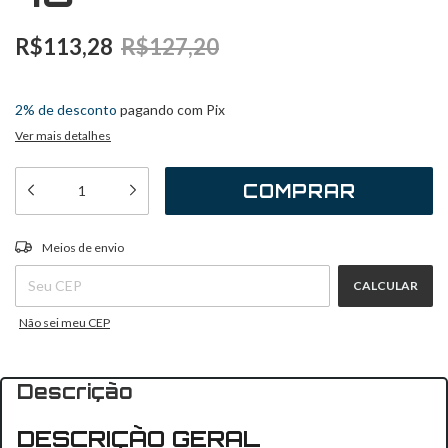
R$113,28
R$127,20
2
x
de
R$56,64
sem juros
2% de desconto
pagando com Pix
Ver mais detalhes
ALTERAR CEP
Entregas para o CEP:
Meios de envio
CALCULAR
Não sei meu CEP
Descrição
DESCRIÇÃO GERAL