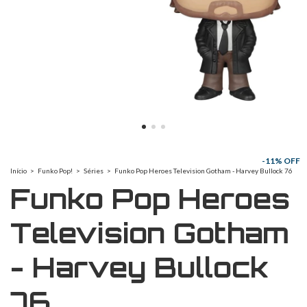
-
11
% OFF
Início
>
Funko Pop!
>
Séries
>
Funko Pop Heroes Television Gotham - Harvey Bullock 76
Funko Pop Heroes
Television Gotham
- Harvey Bullock
76