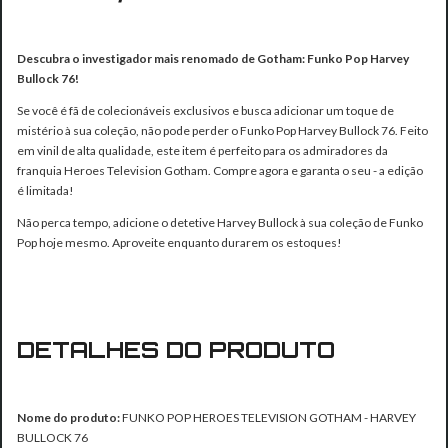
Descubra o investigador mais renomado de Gotham: Funko Pop Harvey
Bullock 76!
Se você é fã de colecionáveis exclusivos e busca adicionar um toque de
mistério à sua coleção, não pode perder o Funko Pop Harvey Bullock 76. Feito
em vinil de alta qualidade, este item é perfeito para os admiradores da
franquia Heroes Television Gotham. Compre agora e garanta o seu - a edição
é limitada!
Não perca tempo, adicione o detetive Harvey Bullock à sua coleção de Funko
Pop hoje mesmo. Aproveite enquanto durarem os estoques!
DETALHES DO PRODUTO
Nome do produto:
FUNKO POP HEROES TELEVISION GOTHAM - HARVEY
BULLOCK 76