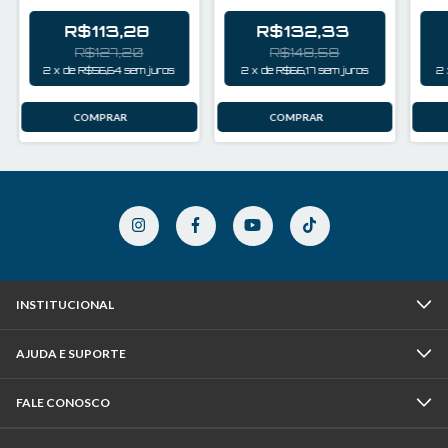
R$113,28
R$132,33
R$127,20
R$148,58
2
x
de
R$56,64
sem juros
2
x
de
R$66,17
sem juros
2
INSTITUCIONAL
AJUDA E SUPORTE
FALE CONOSCO