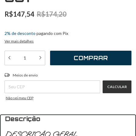
R$147,54
R$174,20
2
x
de
R$73,77
sem juros
2% de desconto
pagando com Pix
Ver mais detalhes
ALTERAR CEP
Entregas para o CEP:
Meios de envio
CALCULAR
Não sei meu CEP
Descrição
DESCRIÇÃO GERAL