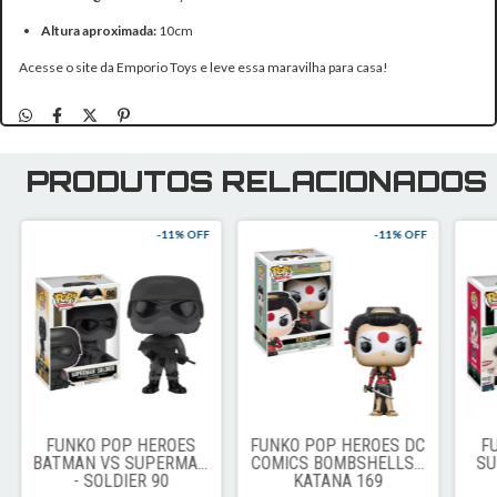
Altura aproximada:
10cm
Acesse o site da Emporio Toys e leve essa maravilha para casa!
PRODUTOS RELACIONADOS
-
11
% OFF
-
11
% OFF
FUNKO POP HEROES
FUNKO POP HEROES DC
F
BATMAN VS SUPERMAN
COMICS BOMBSHELLS -
SU
- SOLDIER 90
KATANA 169