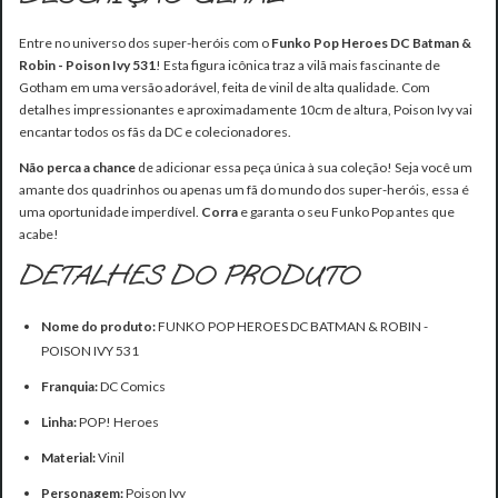
Entre no universo dos super-heróis com o
Funko Pop Heroes DC Batman &
Robin - Poison Ivy 531
! Esta figura icônica traz a vilã mais fascinante de
Gotham em uma versão adorável, feita de vinil de alta qualidade. Com
detalhes impressionantes e aproximadamente 10cm de altura, Poison Ivy vai
encantar todos os fãs da DC e colecionadores.
Não perca a chance
de adicionar essa peça única à sua coleção! Seja você um
amante dos quadrinhos ou apenas um fã do mundo dos super-heróis, essa é
uma oportunidade imperdível.
Corra
e garanta o seu Funko Pop antes que
acabe!
DETALHES DO PRODUTO
Nome do produto:
FUNKO POP HEROES DC BATMAN & ROBIN -
POISON IVY 531
Franquia:
DC Comics
Linha:
POP! Heroes
Material:
Vinil
Personagem:
Poison Ivy