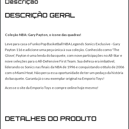
Descrição
DESCRIÇÃO GERAL
Coleção NBA: Gary Payton, o ícone das quadras!
Leve para casa o Funko Pop Basketball NBA Legends Sonics Exclusive - Gary
Payton 116 e adicione uma peça única à sua coleção. Conhecido como 'The
Glove', Payton é uma lenda do basquete, com nove participações no All-Star e
nove seleções para o All-Defensive First Team. Sua defesa era imbatível,
liderando os Sonics nas finais da NBA de 1996 e conquistando o título de 2006
com o Miami Heat. Não perca essa oportunidade de ter um pedaço da história
do basquete. Garanta já o seu exemplar original na Emporio Toys!
Acesse o site da Emporio Toys e compre online hoje mesmo!
DETALHES DO PRODUTO