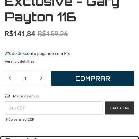
Exclusive - Gary
Payton 116
R$141,84
R$159,26
2
x
de
R$70,92
sem juros
2% de desconto
pagando com Pix
Ver mais detalhes
ALTERAR CEP
Entregas para o CEP:
Meios de envio
CALCULAR
Não sei meu CEP