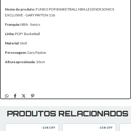
Nome do produto:
FUNKO POP BASKETBALL NBA LEGENDS SONICS
EXCLUSIVE - GARY PAYTON 116
Franquia:
NBA - Sonics
Linha:
POP! Basketball
Material:
Vinil
Personagem:
Gary Payton
Altura aproximada:
10cm
PRODUTOS RELACIONADOS
-
11
% OFF
-
11
% OFF