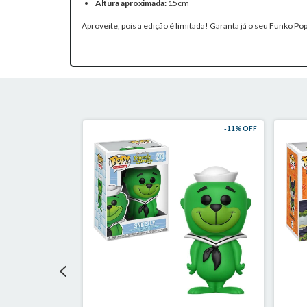
Altura aproximada:
15cm
Aproveite, pois a edição é limitada! Garanta já o seu Funko 
-
11
% OFF
-
11
% OFF