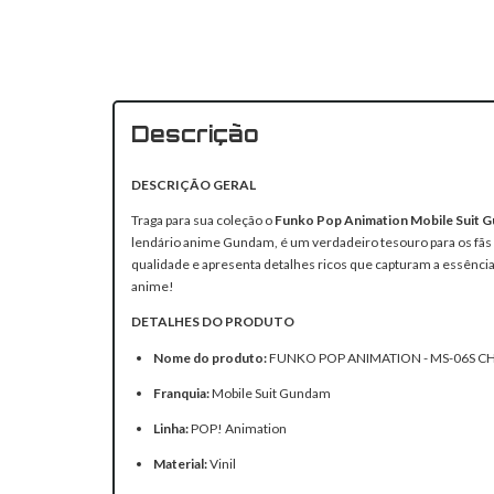
Descrição
DESCRIÇÃO GERAL
Traga para sua coleção o
Funko Pop Animation Mobile Suit Gu
lendário anime Gundam, é um verdadeiro tesouro para os fãs e 
qualidade e apresenta detalhes ricos que capturam a essência 
anime!
DETALHES DO PRODUTO
Nome do produto:
FUNKO POP ANIMATION - MS-06S CHA
Franquia:
Mobile Suit Gundam
Linha:
POP! Animation
Material:
Vinil