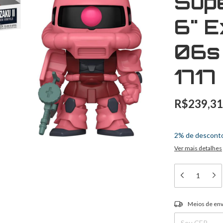
Supe
6" E
06s 
1717
R$239,31
3
x
de
R$79,77
2% de descont
Ver mais detalhes
Entregas para o C
Meios de env