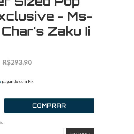
r Sized Pop
xclusive - Ms-
Char's Zaku Ii
R$293,90
sem juros
o
pagando com Pix
ALTERAR CEP
EP:
io
CALCULAR