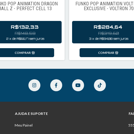
NKO POP ANIMATION DRAGON
FUNKO POP ANIMATION VOL
BALL Z - PERFECT CELL 13
EXCLUSIVE - VOLTRON 70
R$132,33
R$284,64
R$148,58
R$319,60
2
x
de
R$66,17
sem juros
3
x
de
R$94,88
sem juros
AJUDA E SUPORTE
FA
Meu Painel
55