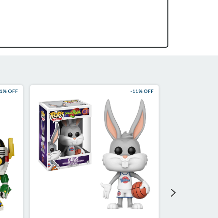
1
% OFF
-
11
% OFF