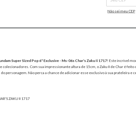
Não sei meu CEP
ndam Super Sized Pop 6" Exclusive - Ms-06s Char's Zaku Ii 1717
! Este incrível mo
colecionadores. Com sua impressionante altura de 15cm, o Zaku II de Char é feito de
do personagem. Não perca a chance de adicionar esse exclusivo à sua prateleira e ce
R'S ZAKU II 1717