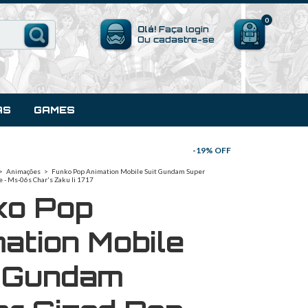
0
Olá!
Faça login
Ou cadastre-se
AS
GAMES
-
19
% OFF
>
Animações
>
Funko Pop Animation Mobile Suit Gundam Super
e - Ms-06s Char's Zaku Ii 1717
ko Pop
ation Mobile
t Gundam