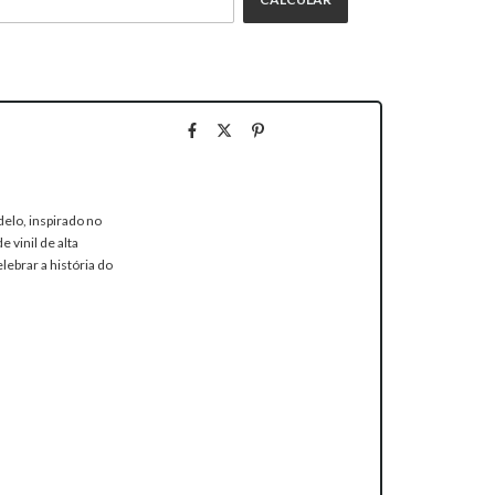
delo, inspirado no
 vinil de alta
lebrar a história do