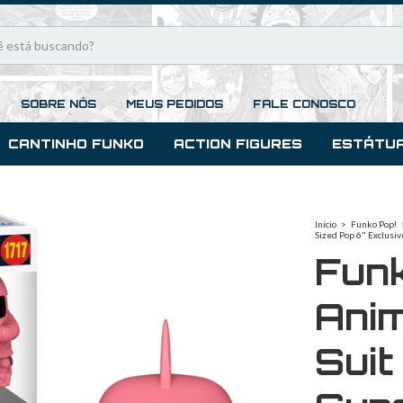
SOBRE NÓS
MEUS PEDIDOS
FALE CONOSCO
CANTINHO FUNKO
ACTION FIGURES
ESTÁTU
Início
>
Funko Pop!
Sized Pop 6" Exclusiv
Fun
Anim
Sui