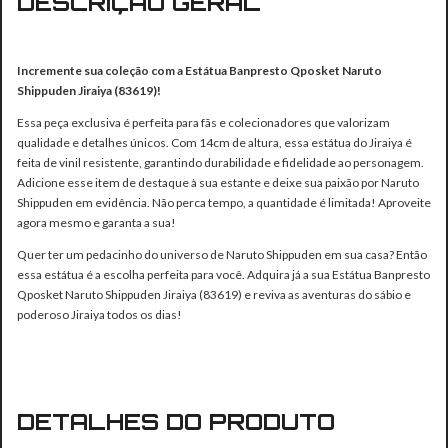
DESCRIÇÃO GERAL
Incremente sua coleção com a Estátua Banpresto Qposket Naruto
Shippuden Jiraiya (83619)!
Essa peça exclusiva é perfeita para fãs e colecionadores que valorizam
qualidade e detalhes únicos. Com 14cm de altura, essa estátua do Jiraiya é
feita de vinil resistente, garantindo durabilidade e fidelidade ao personagem.
Adicione esse item de destaque à sua estante e deixe sua paixão por Naruto
Shippuden em evidência. Não perca tempo, a quantidade é limitada! Aproveite
agora mesmo e garanta a sua!
Quer ter um pedacinho do universo de Naruto Shippuden em sua casa? Então
essa estátua é a escolha perfeita para você. Adquira já a sua Estátua Banpresto
Qposket Naruto Shippuden Jiraiya (83619) e reviva as aventuras do sábio e
poderoso Jiraiya todos os dias!
DETALHES DO PRODUTO