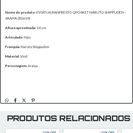
Nome do produto:
ESTÁTUA BANPRESTO QPOSKET NARUTO SHIPPUDEN -
JIRAIYA (83619)
Altura aproximada:
14 cm
Articulado:
Não
Franquia:
Naruto Shippuden
Material:
Vinil
Personagem:
Jiraiya
PRODUTOS RELACIONADOS
-
11
% OFF
-
11
% OFF