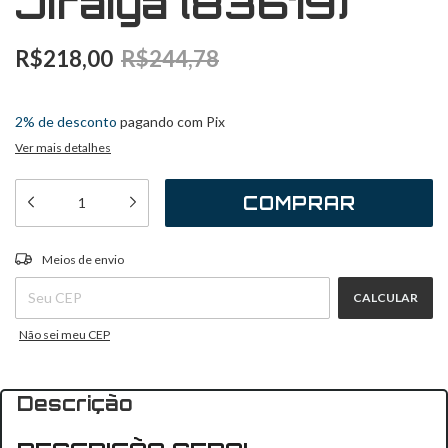
Jiraiya (83619)
R$218,00
R$244,78
3
x
de
R$72,67
sem juros
2% de desconto
pagando com Pix
Ver mais detalhes
ALTERAR CEP
Entregas para o CEP:
Meios de envio
CALCULAR
Não sei meu CEP
Descrição