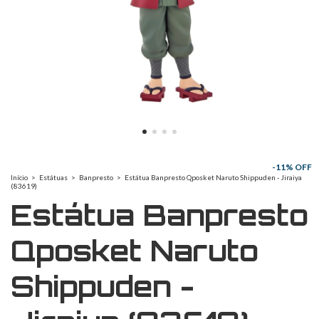
-
11
% OFF
Início
>
Estátuas
>
Banpresto
>
Estátua Banpresto Qposket Naruto Shippuden - Jiraiya
(83619)
Estátua Banpresto
Qposket Naruto
Shippuden -