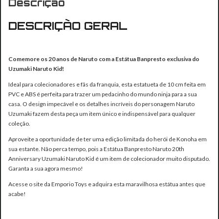
Descrição
DESCRIÇÃO GERAL
Comemore os 20 anos de Naruto com a Estátua Banpresto exclusiva do
Uzumaki Naruto Kid!
Ideal para colecionadores e fãs da franquia, esta estatueta de 10 cm feita em
PVC e ABS é perfeita para trazer um pedacinho do mundo ninja para a sua
casa. O design impecável e os detalhes incríveis do personagem Naruto
Uzumaki fazem desta peça um item único e indispensável para qualquer
coleção.
Aproveite a oportunidade de ter uma edição limitada do herói de Konoha em
sua estante. Não perca tempo, pois a Estátua Banpresto Naruto 20th
Anniversary Uzumaki Naruto Kid é um item de colecionador muito disputado.
Garanta a sua agora mesmo!
Acesse o site da Emporio Toys e adquira esta maravilhosa estátua antes que
acabe!