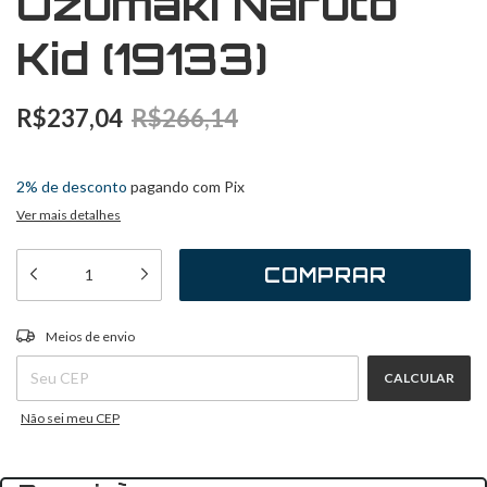
Uzumaki Naruto
Kid (19133)
R$237,04
R$266,14
3
x
de
R$79,01
sem juros
2% de desconto
pagando com Pix
Ver mais detalhes
ALTERAR CEP
Entregas para o CEP:
Meios de envio
CALCULAR
Não sei meu CEP