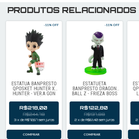
PRODUTOS RELACIONADOS
-
11
% OFF
-
11
% OFF
ESTÁTUA BANPRESTO
ESTATUETA
ES
QPOSKET HUNTER X
BANPRESTO DRAGON
QP
HUNTER - VER.A GON
BALL Z - FRIEZA BOSS
L
(83640)
5939
P
R$218,00
R$122,80
R$244,78
R$137,88
3
x
de
R$72,67
sem juros
2
x
de
R$61,40
sem juros
2