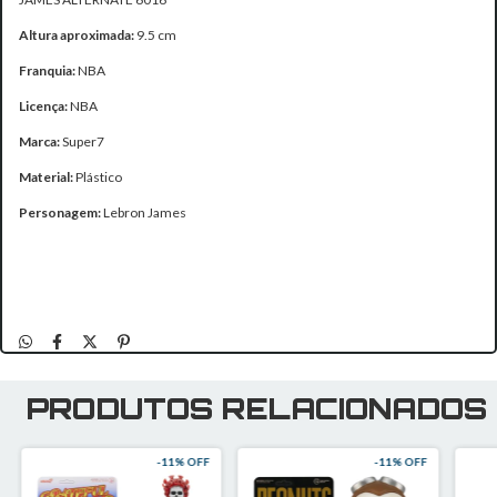
Altura aproximada:
9.5 cm
Franquia:
NBA
Licença:
NBA
Marca:
Super7
Material:
Plástico
Personagem:
Lebron James
PRODUTOS RELACIONADOS
-
11
% OFF
-
11
% OFF