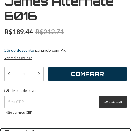
James Alternate
6016
R$189,44
R$212,71
3
x
de
R$63,15
sem juros
2% de desconto
pagando com Pix
Ver mais detalhes
ALTERAR CEP
Entregas para o CEP:
Meios de envio
CALCULAR
Não sei meu CEP