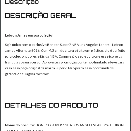
Descrição
DESCRIÇÃO GERAL
Lebron James em sua coleção!
Seja único com o exclusivo Boneco Super7 NBA Los Angeles Lakers - Lebron
James Alternate 6016. Com 9.5 cm de altura e feito em plástico, ele é perfeito
para colecionadores e fãs da NBA. Compre já o seu e adicione esse ícone da
franquia ao seu acervo! Aproveite a promoção por tempo limitado e leve para
casa essa peça original da marca Super7. Não perca essa oportunidade,
garanta o seu agora mesmo!
DETALHES DO PRODUTO
Nome do produto:
BONECO SUPER7 NBA LOS ANGELES LAKERS - LEBRON
JAMES ALTERNATE 6016