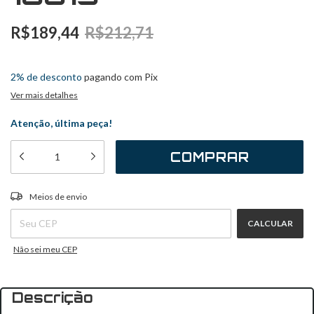
R$189,44
R$212,71
3
x
de
R$63,15
sem juros
2% de desconto
pagando com Pix
Ver mais detalhes
Atenção, última peça!
ALTERAR CEP
Entregas para o CEP:
Meios de envio
CALCULAR
Não sei meu CEP
Descrição