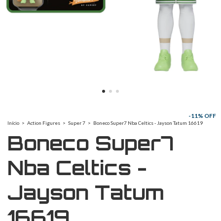
-
11
% OFF
Início
>
Action Figures
>
Super 7
>
Boneco Super7 Nba Celtics - Jayson Tatum 16619
Boneco Super7
Nba Celtics -
Jayson Tatum
16619