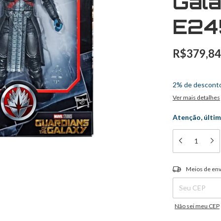
Gala
E24
R$379,84
3
x
de
R$126,6
2% de descont
Ver mais detalhes
Atenção, últim
Entregas para o C
Meios de env
Não sei meu CEP