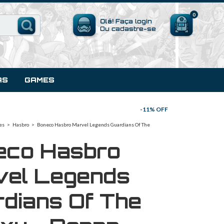
0
Olá!
Faça login
Ou cadastre-se
AS
GAMES
-
11
% OFF
es
>
Hasbro
>
Boneco Hasbro Marvel Legends Guardians Of The
eco Hasbro
vel Legends
dians Of The