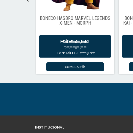
VEL LEGENDS
BONECO HASBRO MARVEL LEGENDS
BON
IST NEBULA
X-MEN - MORPH
KAI 
60
R$265,60
22
R$298,22
em juros
3
x
de
R$88,53
sem juros
INSTITUCIONAL