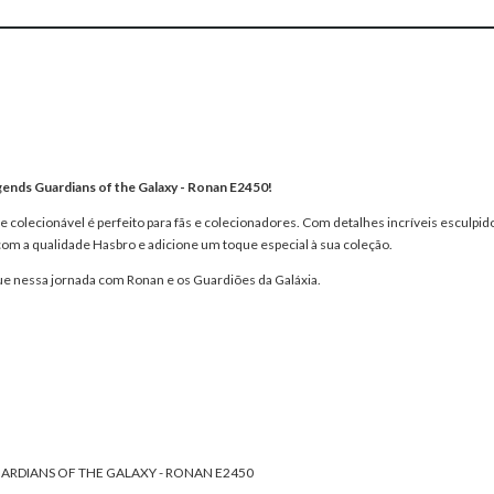
ends Guardians of the Galaxy - Ronan E2450!
e colecionável é perfeito para fãs e colecionadores. Com detalhes incríveis esculp
 com a qualidade Hasbro e adicione um toque especial à sua coleção.
que nessa jornada com Ronan e os Guardiões da Galáxia.
RDIANS OF THE GALAXY - RONAN E2450