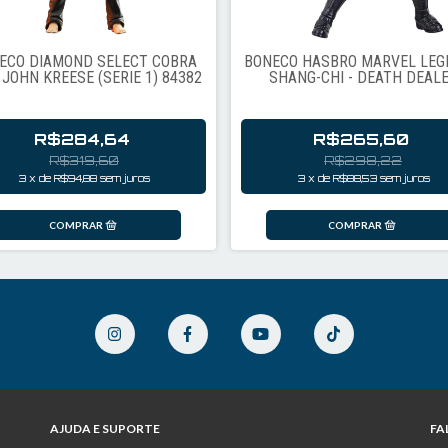
ECO DIAMOND SELECT COBRA
BONECO HASBRO MARVEL LEG
- JOHN KREESE (SERIE 1) 84382
SHANG-CHI - DEATH DEAL
R$284,64
R$265,60
R$319,60
R$298,22
3
x
de
R$94,88
sem juros
3
x
de
R$88,53
sem juros
AJUDA E SUPORTE
FA