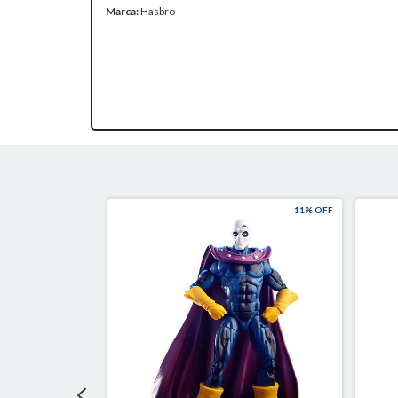
Marca:
Hasbro
-
11
% OFF
-
11
% OFF