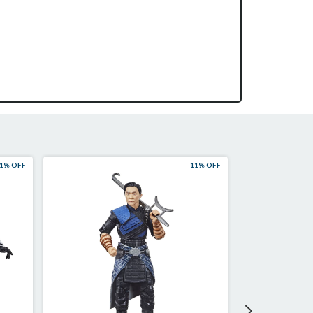
1
% OFF
-
11
% OFF