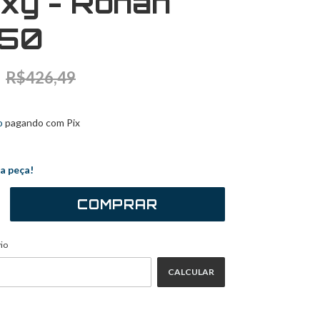
xy - Ronan
50
R$426,49
1
sem juros
o
pagando com Pix
a peça!
ALTERAR CEP
EP:
io
CALCULAR