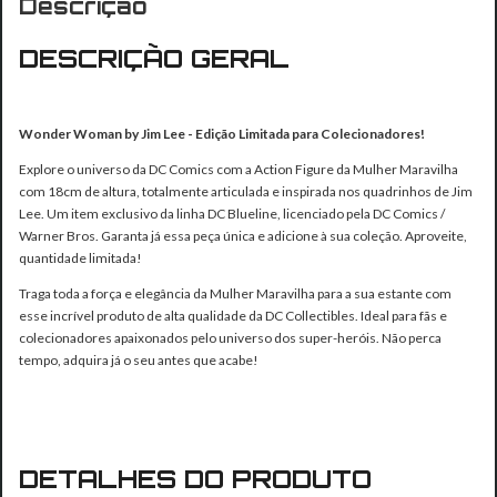
Descrição
DESCRIÇÃO GERAL
Wonder Woman by Jim Lee - Edição Limitada para Colecionadores!
Explore o universo da DC Comics com a Action Figure da Mulher Maravilha
com 18cm de altura, totalmente articulada e inspirada nos quadrinhos de Jim
Lee. Um item exclusivo da linha DC Blueline, licenciado pela DC Comics /
Warner Bros. Garanta já essa peça única e adicione à sua coleção. Aproveite,
quantidade limitada!
Traga toda a força e elegância da Mulher Maravilha para a sua estante com
esse incrível produto de alta qualidade da DC Collectibles. Ideal para fãs e
colecionadores apaixonados pelo universo dos super-heróis. Não perca
tempo, adquira já o seu antes que acabe!
DETALHES DO PRODUTO