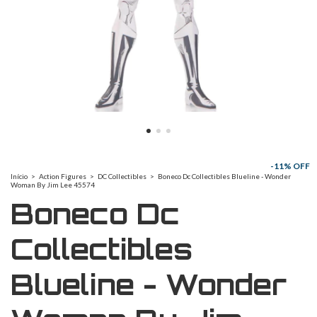
-
11
% OFF
Início
>
Action Figures
>
DC Collectibles
>
Boneco Dc Collectibles Blueline - Wonder
Woman By Jim Lee 45574
Boneco Dc
Collectibles
Blueline - Wonder