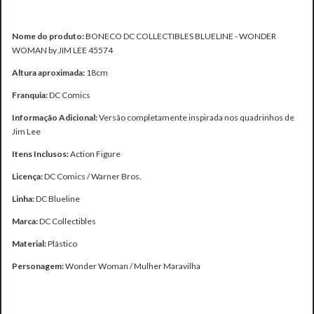
Nome do produto:
BONECO DC COLLECTIBLES BLUELINE - WONDER
WOMAN by JIM LEE 45574
Altura aproximada:
18cm
Franquia:
DC Comics
Informação Adicional:
Versão completamente inspirada nos quadrinhos de
Jim Lee
Itens Inclusos:
Action Figure
Licença:
DC Comics / Warner Bros.
Linha:
DC Blueline
Marca:
DC Collectibles
Material:
Plástico
Personagem:
Wonder Woman / Mulher Maravilha