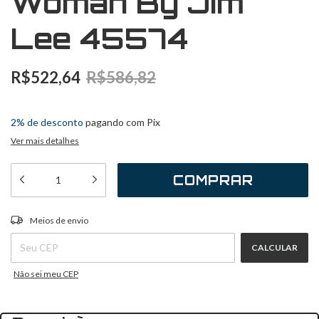
Woman By Jim
Lee 45574
R$522,64
R$586,82
3
x
de
R$174,21
sem juros
2% de desconto
pagando com Pix
Ver mais detalhes
ALTERAR CEP
Entregas para o CEP:
Meios de envio
CALCULAR
Não sei meu CEP