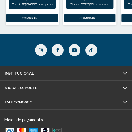
3
x
de
R$348,75
sem juros
3
x
de
R$117,09
sem juros
3
INSTITUCIONAL
AJUDA E SUPORTE
FALE CONOSCO
Meios de pagamento