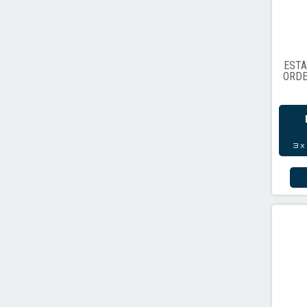
ESTÁ
ORDE
3
x