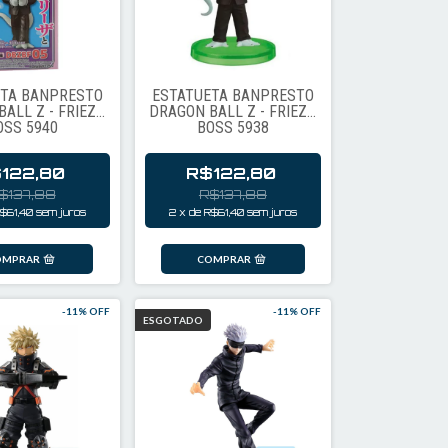
ETA BANPRESTO
ESTATUETA BANPRESTO
ALL Z - FRIEZA
DRAGON BALL Z - FRIEZA
OSS 5940
BOSS 5938
122,80
R$122,80
$137,88
R$137,88
$61,40
sem juros
2
x
de
R$61,40
sem juros
-
11
% OFF
-
11
% OFF
ESGOTADO