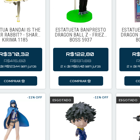
TUA BANDAI IS THE
ESTATUETA BANPRESTO
ESTATU
R RABBIT? - SHARO
DRAGON BALL Z - FRIEZA
DRAGON B
KIRIMA 1185
BOSS 5937
B
R$370,32
R$122,80
R$
R$415,80
R$137,88
R
de
R$123,44
sem juros
2
x
de
R$61,40
sem juros
2
x
de
R
-
11
% OFF
-
11
% OFF
ESGOTADO
ESGOTADO