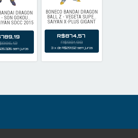
BONECO BANDAI DRAGON
BANDAI DRAGON
BALL Z - VEGETA SUPER
 - SON GOKOU
SAIYAN X-PLUS GIGANT
IYAN SDCC 2015
176
237
R$874,57
789,19
R$981,98
$886,12
3
x
de
R$291,52
sem juros
$263,06
sem juros