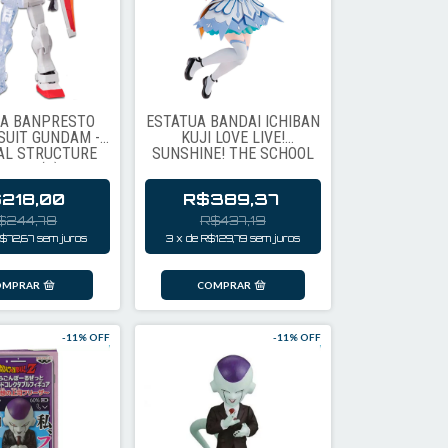
UA BANPRESTO
ESTÁTUA BANDAI ICHIBAN
SUIT GUNDAM -
KUJI LOVE LIVE!
AL STRUCTURE
SUNSHINE! THE SCHOOL
-78-2 (A)
IDOL MOVIE: OVER THE
RAINBOW - RIKO
218,00
R$389,37
SAKURAUCHI (78921)
$244,78
R$437,19
$72,67
sem juros
3
x
de
R$129,79
sem juros
-
11
% OFF
-
11
% OFF