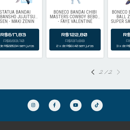
STÁTUA BANDAI
BONECO BANDAI CHIBI
BONECO 
IBANSHO JUJUTSU
MASTERS COWBOY BEBOP
BALL Z
SEN - MAKI ZENIN
- FAYE VALENTINE
SUPER SA
(63692)
(799283)
R$617,83
R$122,80
R$
R$693,70
R$137,88
R
de
R$205,94
sem juros
2
x
de
R$61,40
sem juros
3
x
de
R
2
/
2