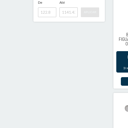
De
Até
APLICAR
FIGU
O
IL
3