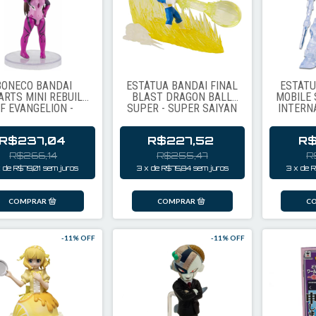
BONECO BANDAI
ESTÁTUA BANDAI FINAL
ESTÁT
ARTS MINI REBUILD
BLAST DRAGON BALL
MOBILE 
F EVANGELION -
SUPER - SUPER SAIYAN
INTERN
MAKINAMI MARI
TRUNKS
RX
LUSTRIOUS (013)
R$237,04
R$227,52
R$
R$266,14
R$255,47
R
x
de
R$79,01
sem juros
3
x
de
R$75,84
sem juros
3
x
de
R
-
11
% OFF
-
11
% OFF