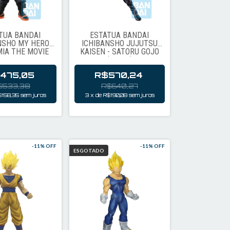
TUA BANDAI
ESTÁTUA BANDAI
NSHO MY HERO
ICHIBANSHO JUJUTSU
IA THE MOVIE
KAISEN - SATORU GOJO
EROES' MISSION
(63694)
I BAKUGO 60167
475,05
R$570,24
$533,38
R$640,27
$158,35
sem juros
3
x
de
R$190,08
sem juros
-
11
% OFF
-
11
% OFF
ESGOTADO