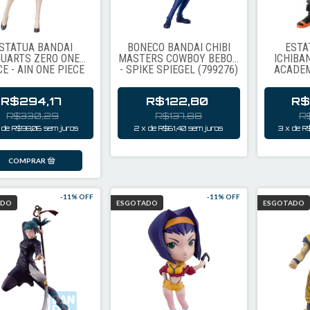
STÁTUA BANDAI
BONECO BANDAI CHIBI
ESTÁ
GUARTS ZERO ONE
MASTERS COWBOY BEBOP
ICHIBA
CE - AIN ONE PIECE
- SPIKE SPIEGEL (799276)
ACADEM
FILM Z 77962
WORLD H
- KATSUK
R$294,17
R$122,80
R$
R$330,29
R$137,88
R
x
de
R$98,06
sem juros
2
x
de
R$61,40
sem juros
3
x
de
R
-
11
% OFF
-
11
% OFF
ADO
ESGOTADO
ESGOTADO