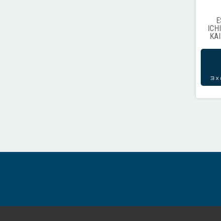
E
ICH
KAI
3
x