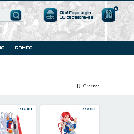
0
Olá!
Faça login
Ou cadastre-se
AS
GAMES
Ordenar
-
11
% OFF
-
11
% OFF