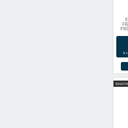
E
FI
PIE
3
ESGOT